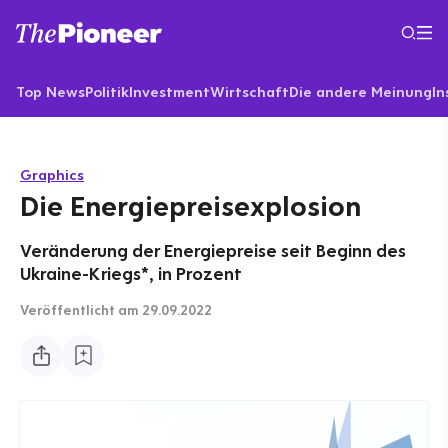
Top News
Politik
Investment
Wirtschaft
Die andere Meinung
In
Graphics
Die Energiepreisexplosion
Veränderung der Energiepreise seit Beginn des
Ukraine-Kriegs*, in Prozent
Veröffentlicht
am 29.09.2022