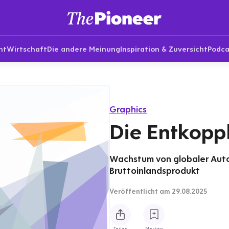
nt
Wirtschaft
Die andere Meinung
Inspiration & Zuversicht
Podca
Graphics
Die Entkopp
Wachstum von globaler Aut
Bruttoinlandsprodukt
Veröffentlicht
am 29.08.2025
Teilen
Merken