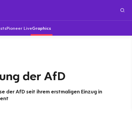
sts
Pioneer Live
Graphics
lung der AfD
 der AfD seit ihrem erstmaligen Einzug in
zent