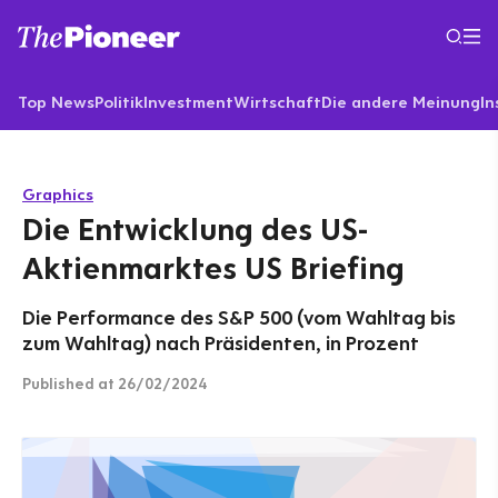
Top News
Politik
Investment
Wirtschaft
Die andere Meinung
In
Graphics
Die Entwicklung des US-
Aktienmarktes US Briefing
Die Performance des S&P 500 (vom Wahltag bis
zum Wahltag) nach Präsidenten, in Prozent
Published
at 26/02/2024