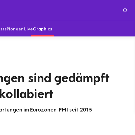
sts
Pioneer Live
Graphics
ngen sind gedämpft
kollabiert
artungen im Eurozonen-PMI seit 2015