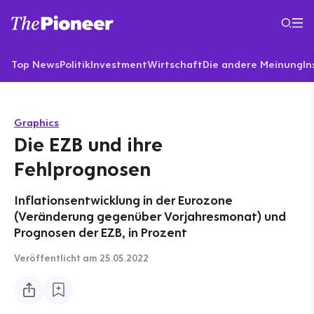
Top News
Politik
Investment
Wirtschaft
Die andere Meinung
In
Graphics
Die EZB und ihre
Fehlprognosen
Inflationsentwicklung in der Eurozone
(Veränderung gegenüber Vorjahresmonat) und
Prognosen der EZB, in Prozent
Veröffentlicht
am 25.05.2022