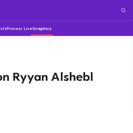
sts
Pioneer Live
Graphics
von Ryyan Alshebl