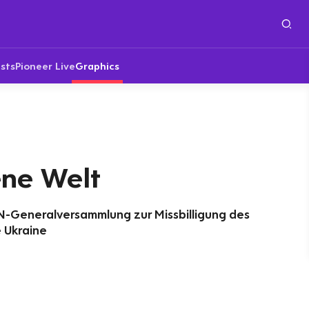
sts
Pioneer Live
Graphics
ene Welt
-Generalversammlung zur Missbilligung des
e Ukraine