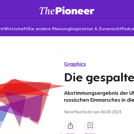
nt
Wirtschaft
Die andere Meinung
Inspiration & Zuversicht
Podca
Graphics
Die gespalt
Abstimmungsergebnis der UN
russischen Einmarsches in di
Veröffentlicht
am 06.03.2023
Teilen
Merken