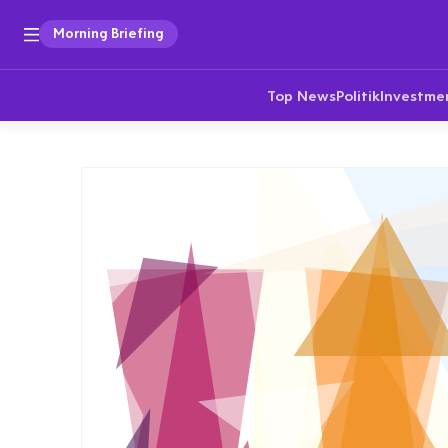
Morning Briefing
Top News
Politik
Investme