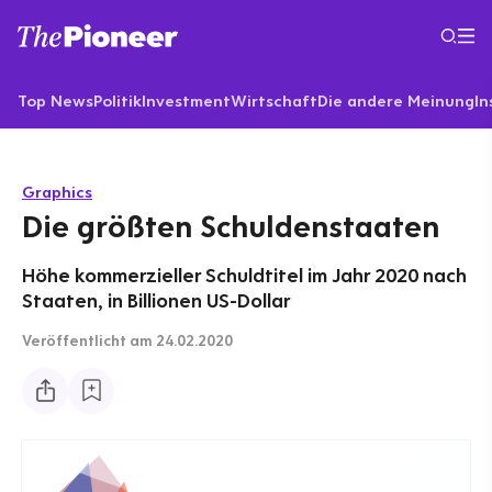
Top News
Politik
Investment
Wirtschaft
Die andere Meinung
In
Graphics
Die größten Schuldenstaaten
Höhe kommerzieller Schuldtitel im Jahr 2020 nach
Staaten, in Billionen US-Dollar
Veröffentlicht
am 24.02.2020