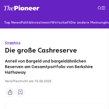
Top News
Politik
Investment
Wirtschaft
Die andere Meinung
In
Graphics
Die große Cashreserve
Anteil von Bargeld und bargeldähnlichen
Reserven am Gesamtportfolio von Berkshire
Hathaway
Veröffentlicht
am 15.06.2025