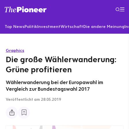
Top News
Politik
Investment
Wirtschaft
Die andere Meinung
In
Graphics
Die große Wählerwanderung:
Grüne profitieren
Wählerwanderung bei der Europawahl im
Vergleich zur Bundestagswahl 2017
Veröffentlicht
am 28.05.2019