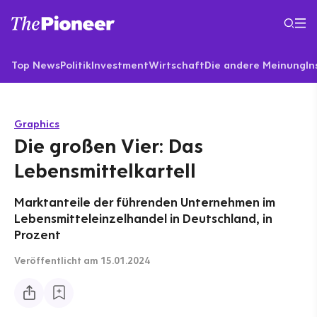
Top News
Politik
Investment
Wirtschaft
Die andere Meinung
In
Graphics
Die großen Vier: Das
Lebensmittelkartell
Marktanteile der führenden Unternehmen im
Lebensmitteleinzelhandel in Deutschland, in
Prozent
Veröffentlicht
am 15.01.2024