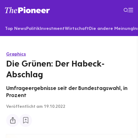
Top News
Politik
Investment
Wirtschaft
Die andere Meinung
In
Graphics
Die Grünen: Der Habeck-
Abschlag
Umfrageergebnisse seit der Bundestagswahl, in
Prozent
Veröffentlicht
am 19.10.2022