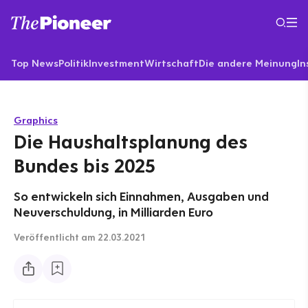
Top News
Politik
Investment
Wirtschaft
Die andere Meinung
In
Graphics
Die Haushaltsplanung des
Bundes bis 2025
So entwickeln sich Einnahmen, Ausgaben und
Neuverschuldung, in Milliarden Euro
Veröffentlicht
am 22.03.2021