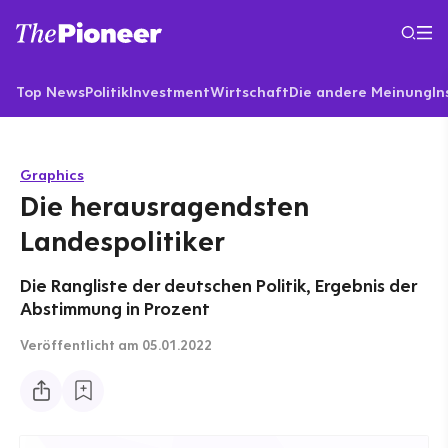
Top News
Politik
Investment
Wirtschaft
Die andere Meinung
In
Graphics
Die herausragendsten
Landespolitiker
Die Rangliste der deutschen Politik, Ergebnis der
Abstimmung in Prozent
Veröffentlicht
am 05.01.2022