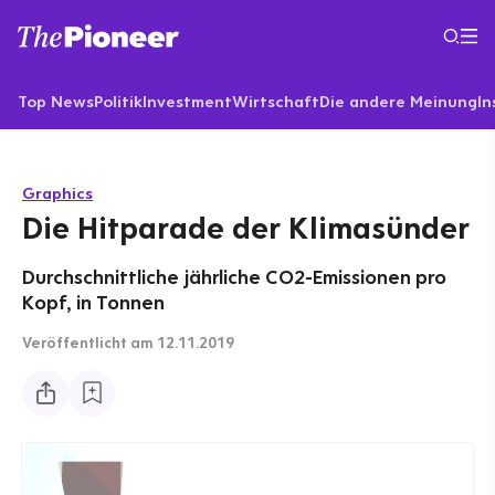
Top News
Politik
Investment
Wirtschaft
Die andere Meinung
In
Graphics
Die Hitparade der Klimasünder
Durchschnittliche jährliche CO2-Emissionen pro
Kopf, in Tonnen
Veröffentlicht
am 12.11.2019