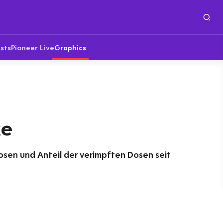
sts
Pioneer Live
Graphics
ke
sen und Anteil der verimpften Dosen seit