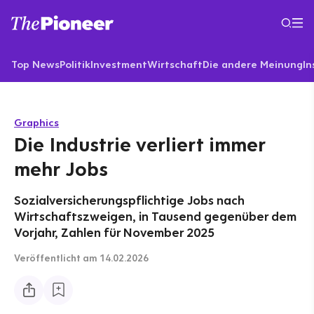
Top News
Politik
Investment
Wirtschaft
Die andere Meinung
In
Graphics
Die Industrie verliert immer
mehr Jobs
Sozialversicherungspflichtige Jobs nach
Wirtschaftszweigen, in Tausend gegenüber dem
Vorjahr, Zahlen für November 2025
Veröffentlicht
am 14.02.2026