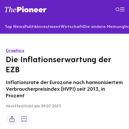
Top News
Politik
Investment
Wirtschaft
Die andere Meinung
In
Graphics
Die Inflationserwartung der
EZB
Inflationsrate der Eurozone nach harmonisiertem
Verbraucherpreisindex (HVPI) seit 2013, in
Prozent
Veröffentlicht
am 09.07.2021