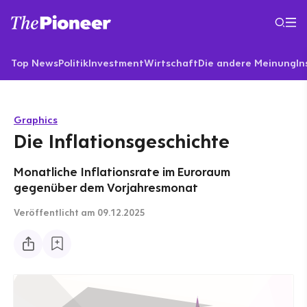
Top News
Politik
Investment
Wirtschaft
Die andere Meinung
In
Graphics
Die Inflationsgeschichte
Monatliche Inflationsrate im Euroraum
gegenüber dem Vorjahresmonat
Veröffentlicht
am 09.12.2025