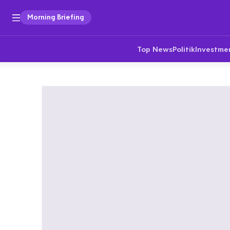
Morning Briefing
Top News
Politik
Investme