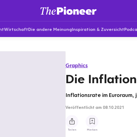
nt
Wirtschaft
Die andere Meinung
Inspiration & Zuversicht
Podca
Graphics
Die Inflatio
Inflationsrate im Euroraum, 
Veröffentlicht
am 08.10.2021
Teilen
Merken