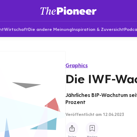
nt
Wirtschaft
Die andere Meinung
Inspiration & Zuversicht
Podca
Graphics
Die IWF-Wa
Jährliches BIP-Wachstum sei
Prozent
Veröffentlicht
am 12.04.2023
Teilen
Merken