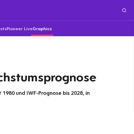
sts
Pioneer Live
Graphics
chstumsprognose
t 1980 und IWF-Prognose bis 2028, in