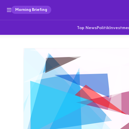
Morning Briefing
Top News
Politik
Investme