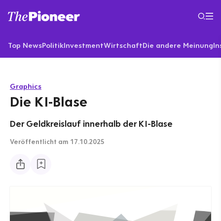
Top News
Politik
Investment
Wirtschaft
Die andere Meinung
In
Graphics
Die KI-Blase
Der Geldkreislauf innerhalb der KI-Blase
Veröffentlicht
am 17.10.2025