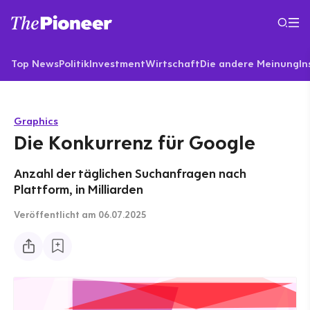
Top News
Politik
Investment
Wirtschaft
Die andere Meinung
In
Graphics
Die Konkurrenz für Google
Anzahl der täglichen Suchanfragen nach
Plattform, in Milliarden
Veröffentlicht
am 06.07.2025