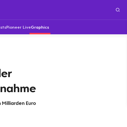
sts
Pioneer Live
Graphics
der
fnahme
 Milliarden Euro