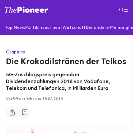
Top News
Politik
Investment
Wirtschaft
Die andere Meinung
In
Graphics
Die Krokodilstränen der Telkos
5G-Zuschlagspreis gegenüber
Dividendenzahlungen 2018 von Vodafone,
Telekom und Telefonica, in Milliarden Euro
Veröffentlicht
am 18.06.2019