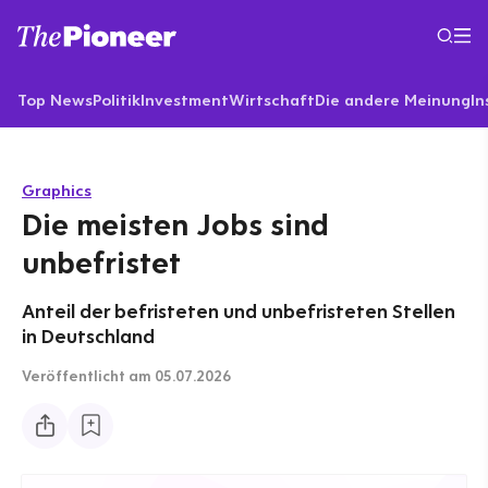
Top News
Politik
Investment
Wirtschaft
Die andere Meinung
In
Graphics
Die meisten Jobs sind
unbefristet
Anteil der befristeten und unbefristeten Stellen
in Deutschland
Veröffentlicht
am 05.07.2026