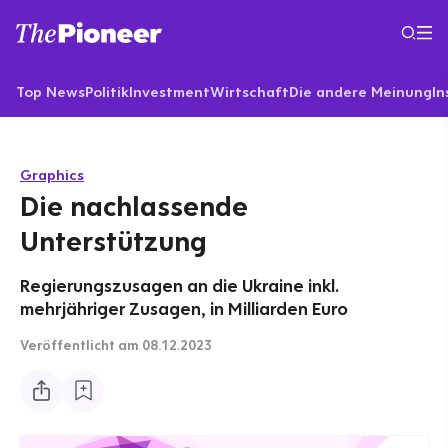
Top News
Politik
Investment
Wirtschaft
Die andere Meinung
In
Graphics
Die nachlassende
Unterstützung
Regierungszusagen an die Ukraine inkl.
mehrjähriger Zusagen, in Milliarden Euro
Veröffentlicht
am 08.12.2023