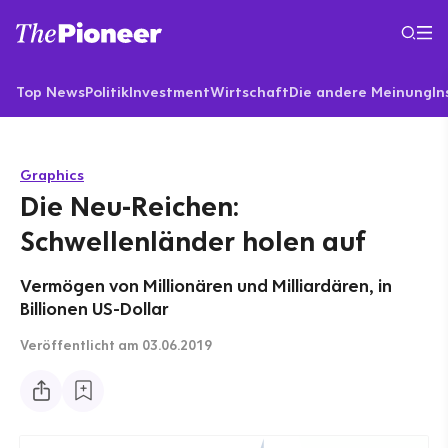
Top News
Politik
Investment
Wirtschaft
Die andere Meinung
In
Graphics
Die Neu-Reichen:
Schwellenländer holen auf
Vermögen von Millionären und Milliardären, in
Billionen US-Dollar
Veröffentlicht
am 03.06.2019