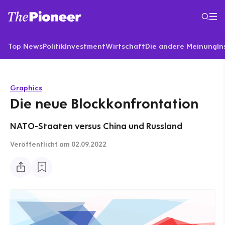
Top News
Politik
Investment
Wirtschaft
Die andere Meinung
In
Graphics
Die neue Blockkonfrontation
NATO-Staaten versus China und Russland
Veröffentlicht
am 02.09.2022