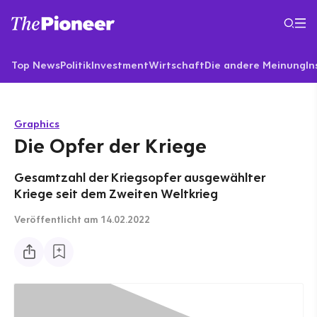
Top News
Politik
Investment
Wirtschaft
Die andere Meinung
In
Graphics
Die Opfer der Kriege
Gesamtzahl der Kriegsopfer ausgewählter
Kriege seit dem Zweiten Weltkrieg
Veröffentlicht
am 14.02.2022