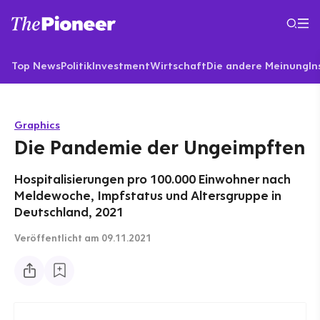
Top News
Politik
Investment
Wirtschaft
Die andere Meinung
In
Graphics
Die Pandemie der Ungeimpften
Hospitalisierungen pro 100.000 Einwohner nach
Meldewoche, Impfstatus und Altersgruppe in
Deutschland, 2021
Veröffentlicht
am 09.11.2021