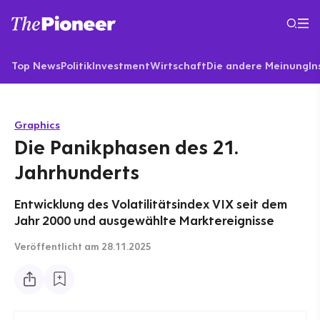
Top News
Politik
Investment
Wirtschaft
Die andere Meinung
In
Graphics
Die Panikphasen des 21.
Jahrhunderts
Entwicklung des Volatilitätsindex VIX seit dem
Jahr 2000 und ausgewählte Marktereignisse
Veröffentlicht
am 28.11.2025