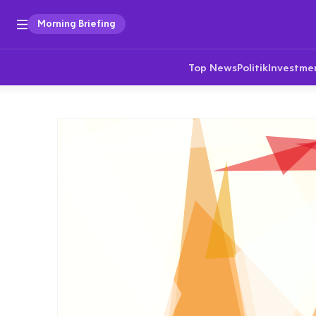
Morning Briefing
Top News
Politik
Investme