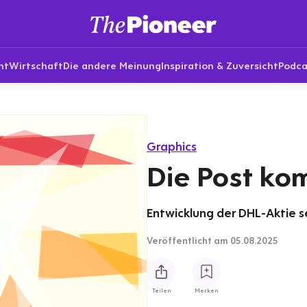
nt
Wirtschaft
Die andere Meinung
Inspiration & Zuversicht
Podca
Graphics
Die Post ko
Entwicklung der DHL-Aktie se
Veröffentlicht
am 05.08.2025
Teilen
Merken