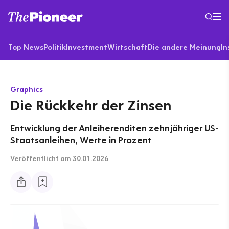
Top News
Politik
Investment
Wirtschaft
Die andere Meinung
In
Graphics
Die Rückkehr der Zinsen
Entwicklung der Anleiherenditen zehnjähriger US-
Staatsanleihen, Werte in Prozent
Veröffentlicht
am 30.01.2026