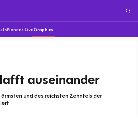
sts
Pioneer Live
Graphics
lafft auseinander
ärmsten und des reichsten Zehntels der
iert