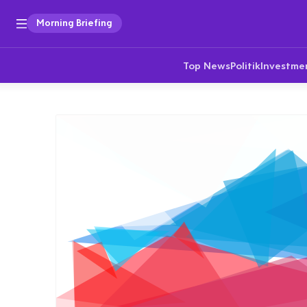
Morning Briefing
Top News
Politik
Investme