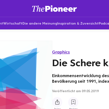
nt
Wirtschaft
Die andere Meinung
Inspiration & Zuversicht
Podca
Graphics
Die Schere k
Einkommensentwicklung des 
Bevölkerung seit 1991, index
Veröffentlicht
am 09.05.2019
Teilen
Merken