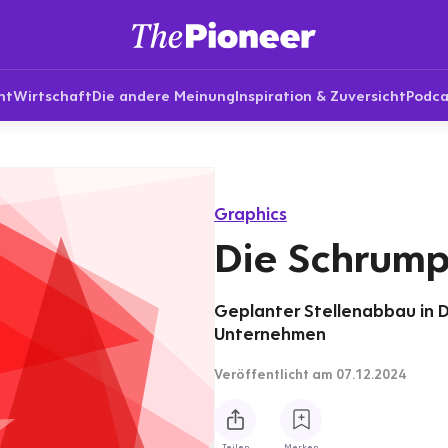
nt
Wirtschaft
Die andere Meinung
Inspiration & Zuversicht
Podca
Graphics
Die Schrum
Geplanter Stellenabbau in 
Unternehmen
Veröffentlicht
am 07.12.2024
Teilen
Merken