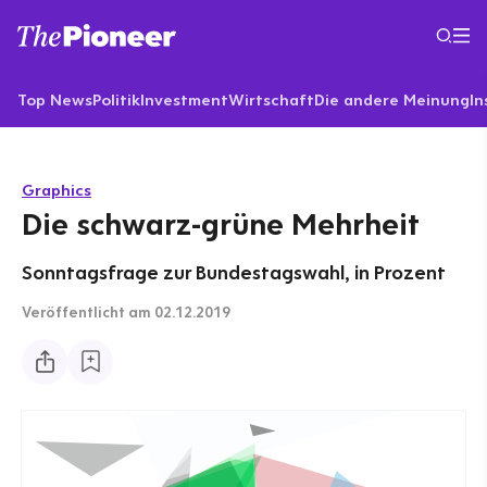
Top News
Politik
Investment
Wirtschaft
Die andere Meinung
In
Graphics
Die schwarz-grüne Mehrheit
Sonntagsfrage zur Bundestagswahl, in Prozent
Veröffentlicht
am 02.12.2019