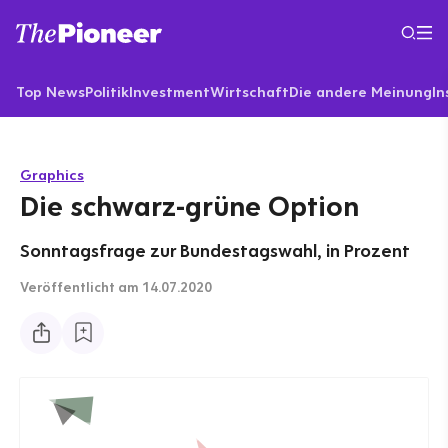
Top News
Politik
Investment
Wirtschaft
Die andere Meinung
In
Graphics
Die schwarz-grüne Option
Sonntagsfrage zur Bundestagswahl, in Prozent
Veröffentlicht
am 14.07.2020