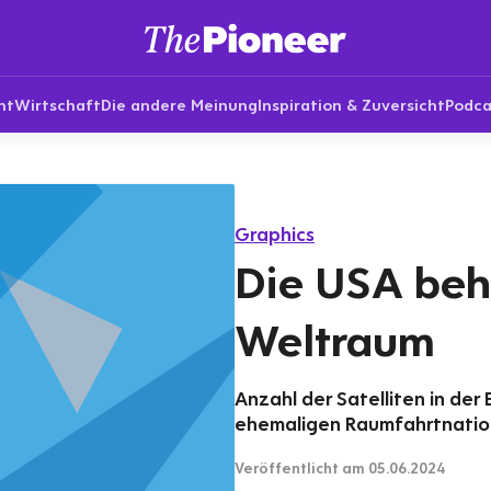
nt
Wirtschaft
Die andere Meinung
Inspiration & Zuversicht
Podca
Graphics
Die USA beh
Weltraum
Anzahl der Satelliten in der
ehemaligen Raumfahrtnatio
Veröffentlicht
am 05.06.2024