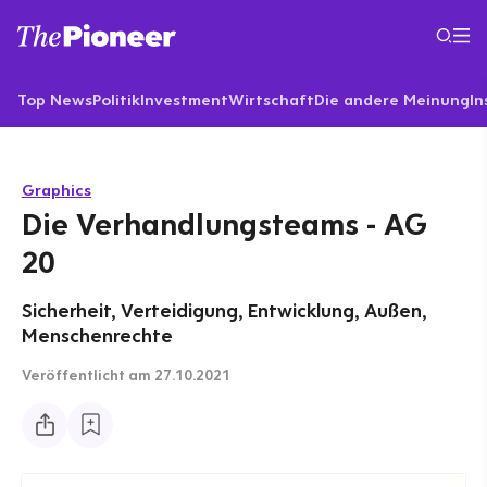
Top News
Politik
Investment
Wirtschaft
Die andere Meinung
In
Graphics
Die Verhandlungsteams - AG
20
Sicherheit, Verteidigung, Entwicklung, Außen,
Menschenrechte
Veröffentlicht
am 27.10.2021