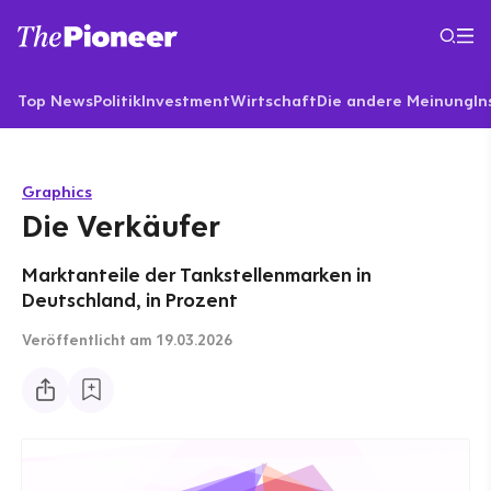
Top News
Politik
Investment
Wirtschaft
Die andere Meinung
In
Graphics
Die Verkäufer
Marktanteile der Tankstellenmarken in
Deutschland, in Prozent
Veröffentlicht
am 19.03.2026