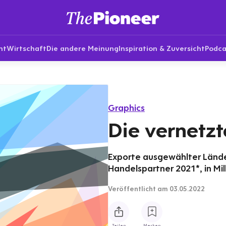
nt
Wirtschaft
Die andere Meinung
Inspiration & Zuversicht
Podca
Graphics
Die vernetzt
Exporte ausgewählter Länder
Handelspartner 2021*, in Mil
Veröffentlicht
am 03.05.2022
Teilen
Merken