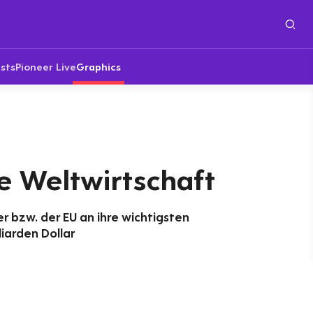
sts
Pioneer Live
Graphics
e Weltwirtschaft
 bzw. der EU an ihre wichtigsten
liarden Dollar