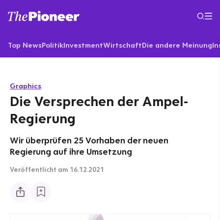
Top News
Politik
Investment
Wirtschaft
Die andere Meinung
In
Graphics
Die Versprechen der Ampel-
Regierung
Wir überprüfen 25 Vorhaben der neuen
Regierung auf ihre Umsetzung
Veröffentlicht
am 16.12.2021