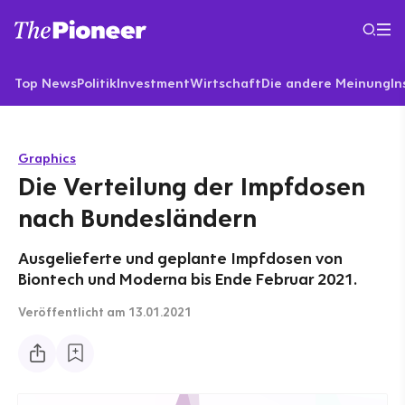
Top News
Politik
Investment
Wirtschaft
Die andere Meinung
In
Graphics
Die Verteilung der Impfdosen
nach Bundesländern
Ausgelieferte und geplante Impfdosen von
Biontech und Moderna bis Ende Februar 2021.
Veröffentlicht
am 13.01.2021