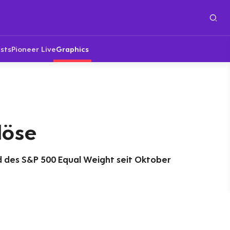
sts
Pioneer Live
Graphics
löse
d des S&P 500 Equal Weight seit Oktober