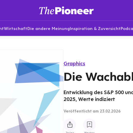
nt
Wirtschaft
Die andere Meinung
Inspiration & Zuversicht
Podca
Graphics
Die Wachab
Entwicklung des S&P 500 un
2025, Werte indiziert
Veröffentlicht
am 23.02.2026
Teilen
Merken