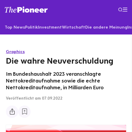
Top News
Politik
Investment
Wirtschaft
Die andere Meinung
In
Graphics
Die wahre Neuverschuldung
Im Bundeshaushalt 2023 veranschlagte
Nettokreditaufnahme sowie die echte
Nettokreditaufnahme, in Milliarden Euro
Veröffentlicht
am 07.09.2022