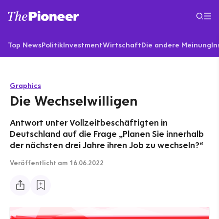
Top News
Politik
Investment
Wirtschaft
Die andere Meinung
In
Graphics
Die Wechselwilligen
Antwort unter Vollzeitbeschäftigten in
Deutschland auf die Frage „Planen Sie innerhalb
der nächsten drei Jahre ihren Job zu wechseln?“
Veröffentlicht
am 16.06.2022